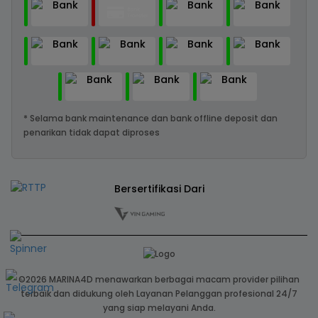
* Selama bank maintenance dan bank offline deposit dan
penarikan tidak dapat diproses
Bersertifikasi Dari
©2026 MARINA4D menawarkan berbagai macam provider pilihan
terbaik dan didukung oleh Layanan Pelanggan profesional 24/7
yang siap melayani Anda.