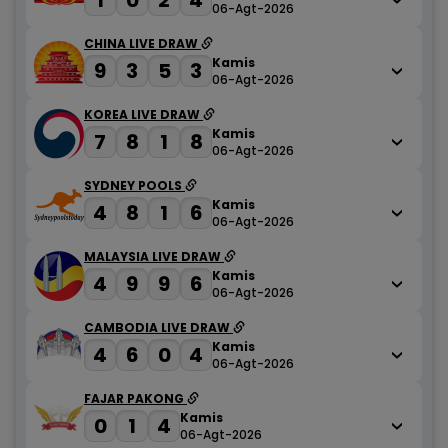
1
0
2
4
06-Agt-2026
CHINA LIVE DRAW
Kamis
9
3
5
3
06-Agt-2026
KOREA LIVE DRAW
Kamis
7
8
1
8
06-Agt-2026
SYDNEY POOLS
Kamis
4
8
1
6
06-Agt-2026
MALAYSIA LIVE DRAW
Kamis
4
9
9
6
06-Agt-2026
CAMBODIA LIVE DRAW
Kamis
4
6
0
4
06-Agt-2026
FAJAR PAKONG
Kamis
0
1
4
06-Agt-2026