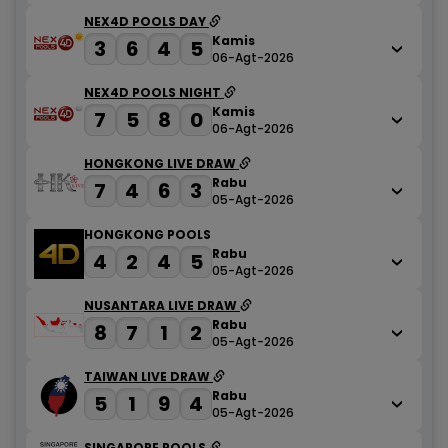
NEX4D POOLS DAY
Kamis
3
6
4
5
06-Agt-2026
NEX4D POOLS NIGHT
Kamis
7
5
8
0
06-Agt-2026
HONGKONG LIVE DRAW
Rabu
7
4
6
3
05-Agt-2026
HONGKONG POOLS
Rabu
4
2
4
5
05-Agt-2026
NUSANTARA LIVE DRAW
Rabu
8
7
1
2
05-Agt-2026
TAIWAN LIVE DRAW
Rabu
5
1
9
4
05-Agt-2026
SINGAPORE POOLS