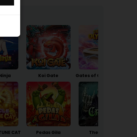
Ninja
Koi Gate
Gates of Olympus Roulette
TUNE CAT
Pedas Gila
The Crypt