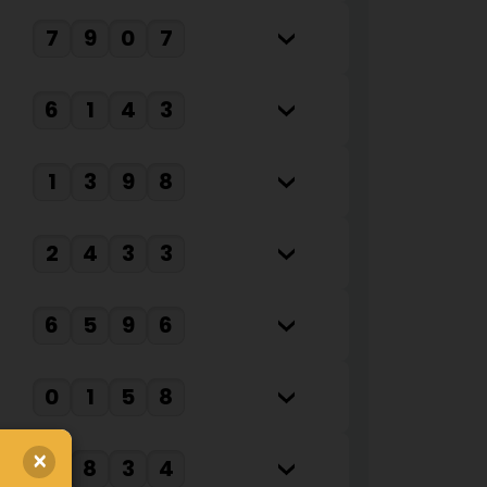
7
9
0
7
6
1
4
3
1
3
9
8
2
4
3
3
6
5
9
6
0
1
5
8
×
5
8
3
4