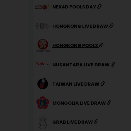
NEX4D POOLS DAY
HONGKONG LIVE DRAW
HONGKONG POOLS
NUSANTARA LIVE DRAW
TAIWAN LIVE DRAW
MONGOLIA LIVE DRAW
GRAB LIVE DRAW