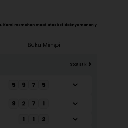
ia. Kami memohon maaf atas ketidaknyamanan yang mungkin ditimb
Buku Mimpi
Statistik
5
9
7
5
9
2
7
1
1
1
2