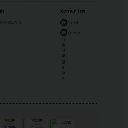
an
Komunitas
196034233
Email
Yahoo