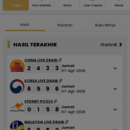
Togel
Hot Games
Slots
Live Casino
Race
Hasil
Pasaran
Buku Mimpi
HASIL TERAKHIR
Statistik
CHINA LIVE DRAW
Jumat
2
4
3
3
07-Agt-2026
KOREA LIVE DRAW
Jumat
6
5
9
6
07-Agt-2026
SYDNEY POOLS
Jumat
0
1
5
8
07-Agt-2026
MALAYSIA LIVE DRAW
Jumat