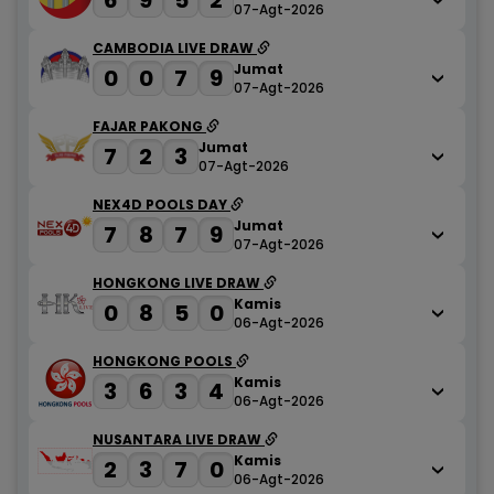
6
9
5
2
07-Agt-2026
CAMBODIA LIVE DRAW
Jumat
0
0
7
9
07-Agt-2026
FAJAR PAKONG
Jumat
7
2
3
07-Agt-2026
NEX4D POOLS DAY
Jumat
7
8
7
9
07-Agt-2026
HONGKONG LIVE DRAW
Kamis
0
8
5
0
06-Agt-2026
HONGKONG POOLS
Kamis
3
6
3
4
06-Agt-2026
NUSANTARA LIVE DRAW
Kamis
2
3
7
0
06-Agt-2026