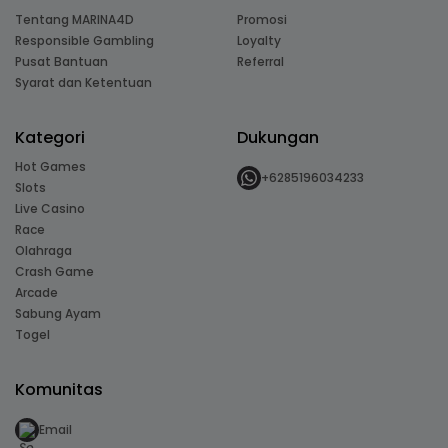
Tentang MARINA4D
Promosi
Responsible Gambling
Loyalty
Pusat Bantuan
Referral
Syarat dan Ketentuan
Kategori
Dukungan
Hot Games
+6285196034233
Slots
Live Casino
Race
Olahraga
Crash Game
Arcade
Sabung Ayam
Togel
Komunitas
Email