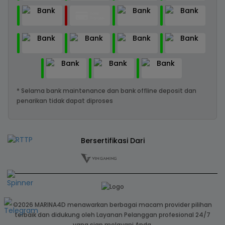
* Selama bank maintenance dan bank offline deposit dan
penarikan tidak dapat diproses
Bersertifikasi Dari
©2026 MARINA4D menawarkan berbagai macam provider pilihan
terbaik dan didukung oleh Layanan Pelanggan profesional 24/7
yang siap melayani Anda.