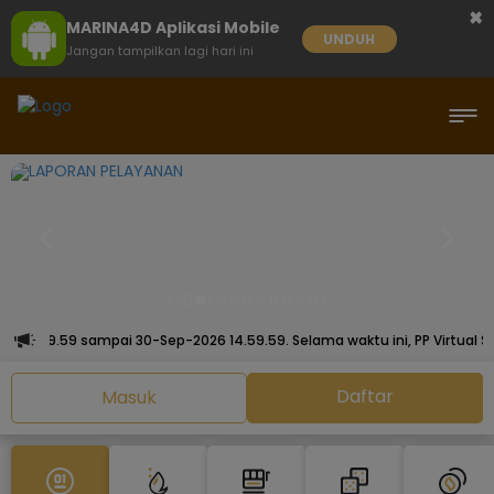
×
MARINA4D Aplikasi Mobile
UNDUH
Jangan tampilkan lagi hari ini
ari 14.59.59 sampai 30-Sep-2026 14.59.59. Selama waktu ini, PP Virtua
Daftar
Masuk